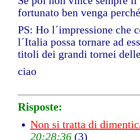
Se poi non vince sempre il 
fortunato ben venga perché 
PS: Ho l´impressione che c
l´Italia possa tornare ad e
titoli dei grandi tornei del
ciao
Risposte:
Non si tratta di dimentica
20:28:36
(
3)